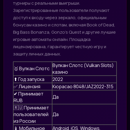
турниры с реальными выигрыши.
Зарегистрированные пользователи получают
доступ к входу через зеркало, официальным
бонусам казино и слотам, включая Book of Dead,
Big Bass Bonanza, Gonzo's Quest и другие лучшие
игровые автоматы онлайн. Площадка
лицензирована, гарантирует честную игру и
защиту личных данных.
Вулкан Слотс (Vulkan Slots)
🥇 Вулкан Слотс
казино
⬆ Год запуска
2022
✅ Лицензия
Кюрасао 8048/JAZ2022-315
✔ Принимает
Да
RUB
🇷🇺 Принимает
пользователей
Да
из России
📱 Мобильное
Android, iOS, Windows,