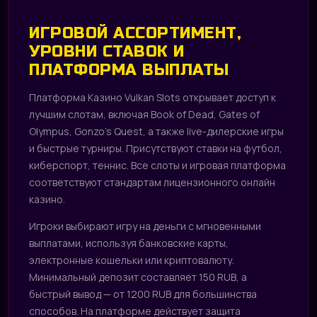
ИГРОВОЙ АССОРТИМЕНТ,
УРОВНИ СТАВОК И
ПЛАТФОРМА ВЫПЛАТЫ
Платформа Казино Vulkan Slots открывает доступ к
лучшим слотам, включая Book of Dead, Gates of
Olympus, Gonzo's Quest, а также live-дилерские игры
и быстрые турниры. Присутствуют ставки на футбол,
киберспорт, теннис. Все слоты и игровая платформа
соответствуют стандартам лицензионного онлайн
казино.
Игроки выбирают игру на деньги с мгновенными
выплатами, используя банковские карты,
электронные кошельки или криптовалюту.
Минимальный депозит составляет 150 RUB, а
быстрый вывод — от 1200 RUB для большинства
способов. На платформе действует защита