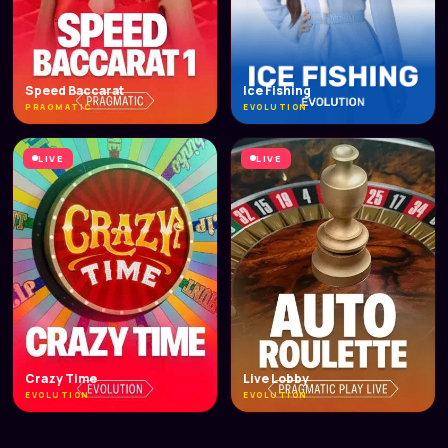
Speed Baccarat
Ice Fishing
PRAGMATIC
EVOLUTION
LIVE
LIVE
Crazy Time
Live Lobby
EVOLUTION
EVOLUTION