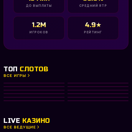
ДО ВЫПЛАТЫ
СРЕДНИЙ RTP
1.2M
4.9★
ИГРОКОВ
РЕЙТИНГ
ТОП
СЛОТОВ
ВСЕ ИГРЫ
Gates of Olympus 1000
Big Bass Bonanza
HOT
Diamond of Jungle
Aztec Clusters
NEW
PRAGMATIC PLAY
PRAGMATIC PLAY
Divine Divas
Dreamshock
TOP
NETENT
PRAGMATIC PLAY
Hot Fruit
Phoenix Rising
NEW
PLAY’N GO
NETENT
Fruit Machine
Capymania Yellow
HOT
MICROGAMING
PLAY’N GO
Big Win x25
Fab Farm
MICROGAMING
PRAGMATIC PLAY
NETENT
PLAY’N GO
LIVE
КАЗИНО
ВСЕ ВЕДУЩИЕ