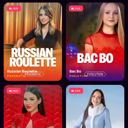
LIVE
LIVE
Russian Roulette
Bac Bo
PRAGMATIC
EVOLUTION
LIVE
LIVE