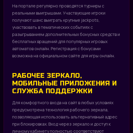
На портале регулярно проводятся турниры с
реальными выигрышами. Участвующие игроки
получают шанс выиграть крупные jackpots,
участвовать в тематических событиях с
разыгрыванием дополнительных бонусных средств и
бесплатных вращений для популярных игровых
автоматов онлайн. Регистрация с бонусами
возможна на официальном сайте для игры онлайн.
РАБОЧЕЕ ЗЕРКАЛО,
МОБИЛЬНЫЕ ПРИЛОЖЕНИЯ И
СЛУЖБА ПОДДЕРЖКИ
Для комфортного входа на сайт в любых условиях
предусмотрена технология рабочего зеркала,
позволяющая использовать альтернативный адрес
при блокировках. Вход через зеркало и доступ к
личному кабинету полностью соответствуют