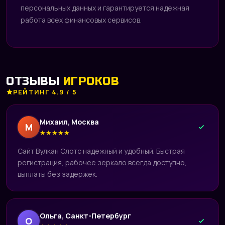
персональных данных и гарантируется надежная
работа всех финансовых сервисов.
ОТЗЫВЫ
ИГРОКОВ
РЕЙТИНГ 4.9 / 5
Михаил, Москва
М
★
★
★
★
★
Сайт Вулкан Слотс надежный и удобный. Быстрая
регистрация, рабочее зеркало всегда доступно,
выплаты без задержек.
Ольга, Санкт-Петербург
О