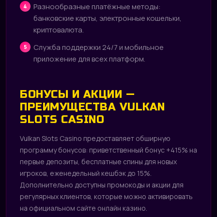
Разнообразные платёжные методы:
банковские карты, электронные кошельки,
криптовалюта.
Служба поддержки 24/7 и мобильное
приложение для всех платформ.
БОНУСЫ И АКЦИИ —
ПРЕИМУЩЕСТВА VULKAN
SLOTS CASINO
Vulkan Slots Casino предоставляет обширную
программу бонусов: приветственный бонус +415% на
первые депозиты, бесплатные спины для новых
игроков, еженедельный кешбэк до 15%.
Дополнительно доступны промокоды и акции для
регулярных клиентов, которые можно активировать
на официальном сайте онлайн казино.