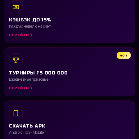
КЭШБЭК ДО 15%
Каждую неделю на счёт
ПЕРЕЙТИ
HOT
ТУРНИРЫ ₽5 000 000
Ежедневные призовые
ПЕРЕЙТИ
СКАЧАТЬ APK
Android · iOS · Mobile