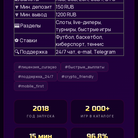
🔽 Мин. депозит
150 RUB
🔽 Мин. вывод
1200 RUB
Слоты, live-дилеры,
🎰 Разделы
турниры, быстрые игры
Футбол, баскетбол,
⚽ Ставки
киберспорт, теннис
🔍 Поддержка
24/7 чат, e-mail, Telegram
#лицензия_curaçao
#быстрые_выплаты
#поддержка_24/7
#crypto_friendly
#mobile_first
2018
2 000+
ГОД ЗАПУСКА
ИГР В КАТАЛОГЕ
15 мин
96.8%