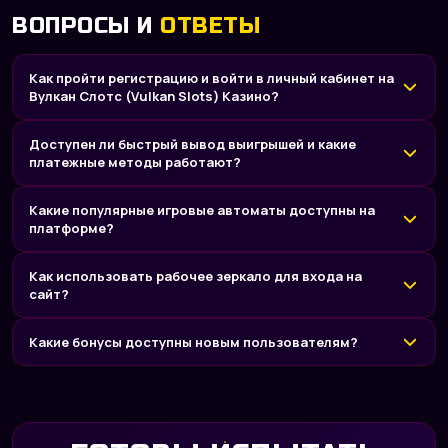
ВОПРОСЫ И
ОТВЕТЫ
Как пройти регистрацию и войти в личный кабинет на
Вулкан Слотс (Vulkan Slots) Казино?
Доступен ли быстрый вывод выигрышей и какие
платежные методы работают?
Какие популярные игровые автоматы доступны на
платформе?
Как использовать рабочее зеркало для входа на
сайт?
Какие бонусы доступны новым пользователям?