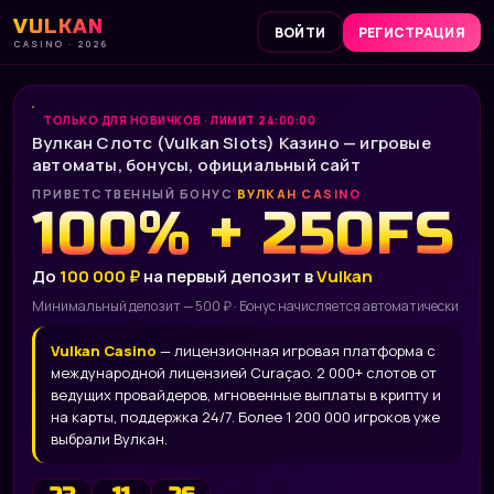
VULKAN
ВОЙТИ
РЕГИСТРАЦИЯ
CASINO · 2026
ТОЛЬКО ДЛЯ НОВИЧКОВ · ЛИМИТ 24:00:00
Вулкан Слотс (Vulkan Slots) Казино — игровые
автоматы, бонусы, официальный сайт
ПРИВЕТСТВЕННЫЙ БОНУС
ВУЛКАН CASINO
100% + 250FS
До
100 000 ₽
на первый депозит в
Vulkan
Минимальный депозит — 500 ₽ · Бонус начисляется автоматически
Vulkan Casino
— лицензионная игровая платформа с
международной лицензией Curaçao. 2 000+ слотов от
ведущих провайдеров, мгновенные выплаты в крипту и
на карты, поддержка 24/7. Более 1 200 000 игроков уже
выбрали Вулкан.