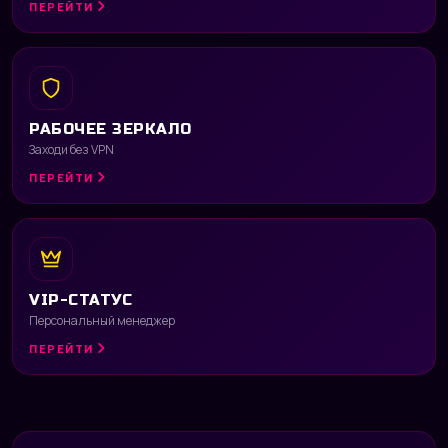
ПЕРЕЙТИ
РАБОЧЕЕ ЗЕРКАЛО
Заходи без VPN
ПЕРЕЙТИ
VIP-СТАТУС
Персональный менеджер
ПЕРЕЙТИ